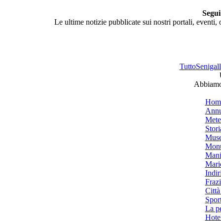
Segui
Le ultime notizie pubblicate sui nostri portali, eventi,
TuttoSenigalli
Abbiamo 
Hom
Annu
Mete
Stori
Muse
Monu
Mani
Mari
Indiri
Frazi
Città
Spor
La p
Hotel