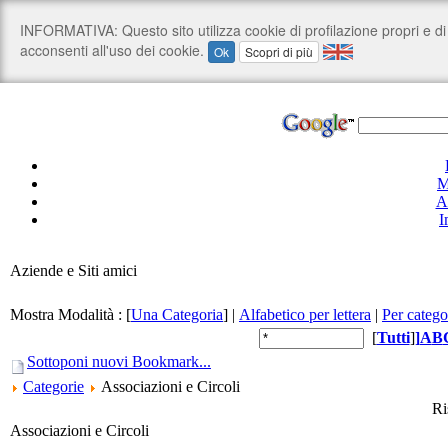
M
A
I
Aziende e Siti amici
Mostra Modalità :
[
Una Categoria
]
|
Alfabetico per lettera
|
Per catego
[
Tutti
]
]
A
B
Sottoponi nuovi Bookmark...
Categorie
Associazioni e Circoli
Ri
Associazioni e Circoli