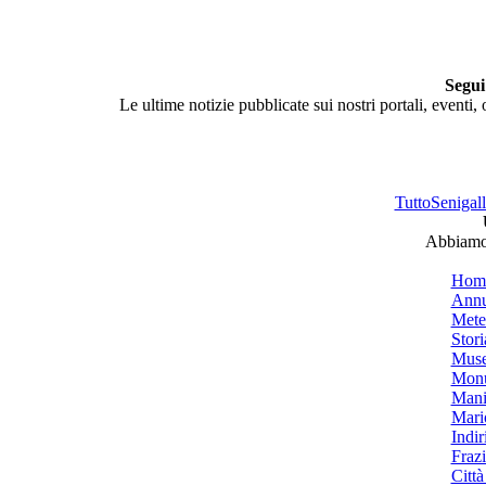
Segui
Le ultime notizie pubblicate sui nostri portali, eventi,
TuttoSenigalli
Abbiamo 
Hom
Annu
Mete
Stori
Muse
Monu
Mani
Mari
Indiri
Frazi
Città