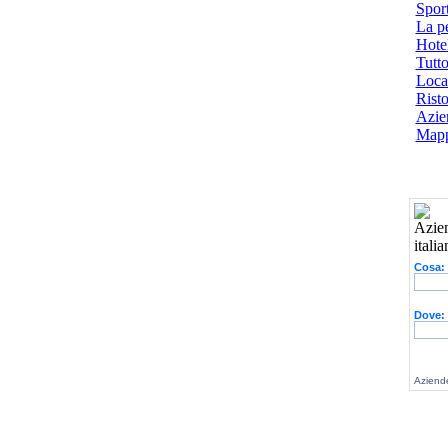
Spor
La p
Hotel
Tutto
Local
Risto
Azien
Mapp
Cosa:
Dove:
Aziende