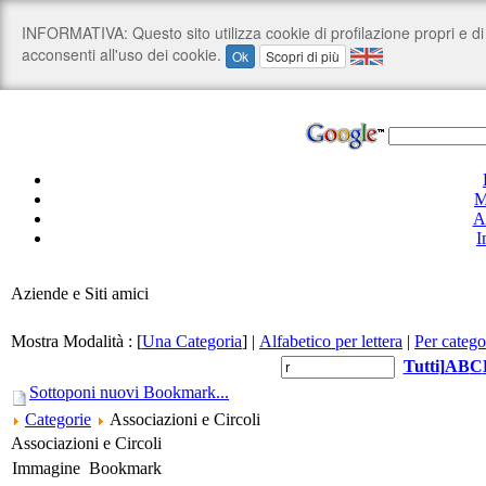
M
A
I
Aziende e Siti amici
Mostra Modalità :
[
Una Categoria
]
|
Alfabetico per lettera
|
Per catego
Tutti
]
A
B
C
Sottoponi nuovi Bookmark...
Categorie
Associazioni e Circoli
Associazioni e Circoli
Immagine
Bookmark