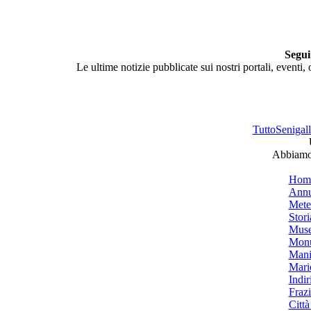
Segui
Le ultime notizie pubblicate sui nostri portali, eventi,
TuttoSenigalli
Abbiamo 
Hom
Annu
Mete
Stori
Muse
Monu
Mani
Mari
Indiri
Frazi
Città