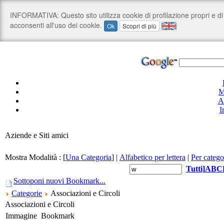
M
A
I
Aziende e Siti amici
Mostra Modalità :
[
Una Categoria
]
|
Alfabetico per lettera
|
Per catego
Tutti
]
A
B
C
Sottoponi nuovi Bookmark...
Categorie
Associazioni e Circoli
Associazioni e Circoli
Immagine
Bookmark