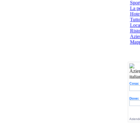
Spor
La p
Hotel
Tutto
Local
Risto
Azien
Mapp
Cosa:
Dove:
Aziende