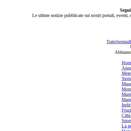
Segui
Le ultime notizie pubblicate sui nostri portali, eventi,
TuttoSenigalli
Abbiamo 
Hom
Annu
Mete
Stori
Muse
Monu
Mani
Mari
Indiri
Frazi
Città
Spor
La p