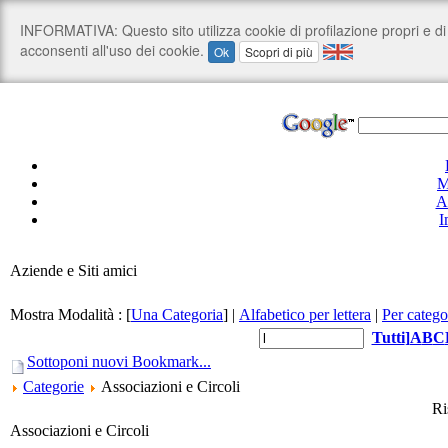
M
A
I
Aziende e Siti amici
Mostra Modalità :
[
Una Categoria
]
|
Alfabetico per lettera
|
Per catego
Tutti
]
A
B
C
Sottoponi nuovi Bookmark...
Categorie
Associazioni e Circoli
Ri
Associazioni e Circoli