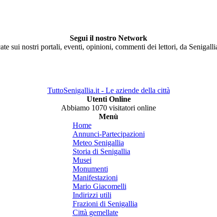
Segui il nostro Network
ate sui nostri portali, eventi, opinioni, commenti dei lettori, da Senigall
TuttoSenigallia.it - Le aziende della città
Utenti Online
Abbiamo 1070 visitatori online
Menù
Home
Annunci-Partecipazioni
Meteo Senigallia
Storia di Senigallia
Musei
Monumenti
Manifestazioni
Mario Giacomelli
Indirizzi utili
Frazioni di Senigallia
Città gemellate