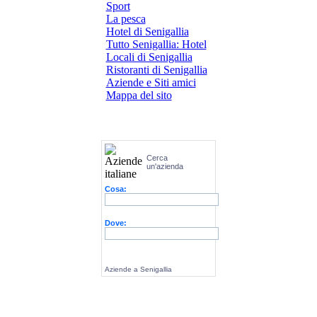
Sport
La pesca
Hotel di Senigallia
Tutto Senigallia: Hotel
Locali di Senigallia
Ristoranti di Senigallia
Aziende e Siti amici
Mappa del sito
Cerca
un'azienda
Cosa:
Dove:
Aziende a Senigallia