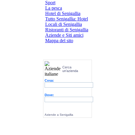
Sport
La pesca
Hotel di Senigallia
Tutto Senigallia: Hotel
Locali di Senigallia
Ristoranti di Senigallia
Aziende e Siti amici
Mappa del sito
Cerca
un'azienda
Cosa:
Dove:
Aziende a Senigallia