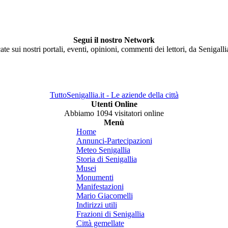
Segui il nostro Network
ate sui nostri portali, eventi, opinioni, commenti dei lettori, da Senigall
TuttoSenigallia.it - Le aziende della città
Utenti Online
Abbiamo 1094 visitatori online
Menù
Home
Annunci-Partecipazioni
Meteo Senigallia
Storia di Senigallia
Musei
Monumenti
Manifestazioni
Mario Giacomelli
Indirizzi utili
Frazioni di Senigallia
Città gemellate