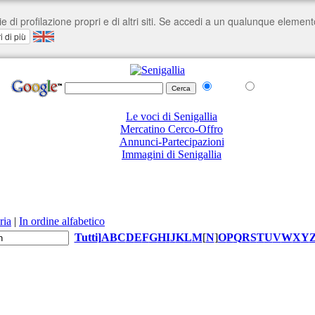
nel Web
su senigallia.org
Le voci di Senigallia
Mercatino Cerco-Offro
Annunci-Partecipazioni
Immagini di Senigallia
ria
|
In ordine alfabetico
Tutti
]
A
B
C
D
E
F
G
H
I
J
K
L
M
[
N
]
O
P
Q
R
S
T
U
V
W
X
Y