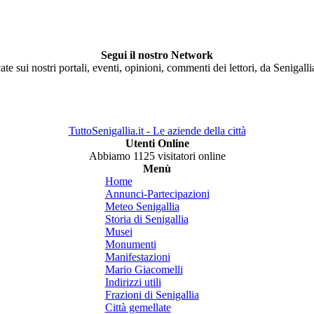
Segui il nostro Network
ate sui nostri portali, eventi, opinioni, commenti dei lettori, da Senigall
TuttoSenigallia.it - Le aziende della città
Utenti Online
Abbiamo 1125 visitatori online
Menù
Home
Annunci-Partecipazioni
Meteo Senigallia
Storia di Senigallia
Musei
Monumenti
Manifestazioni
Mario Giacomelli
Indirizzi utili
Frazioni di Senigallia
Città gemellate