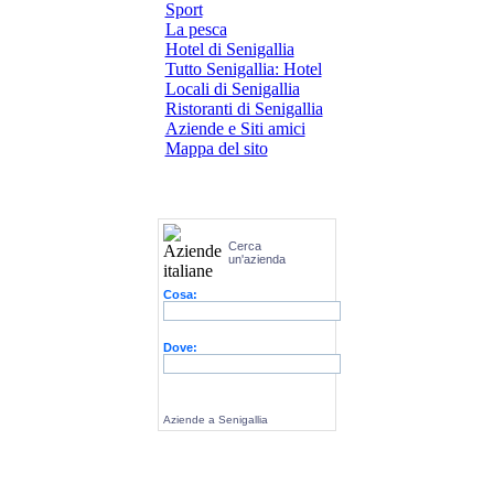
Sport
La pesca
Hotel di Senigallia
Tutto Senigallia: Hotel
Locali di Senigallia
Ristoranti di Senigallia
Aziende e Siti amici
Mappa del sito
Cerca
un'azienda
Cosa:
Dove:
Aziende a Senigallia