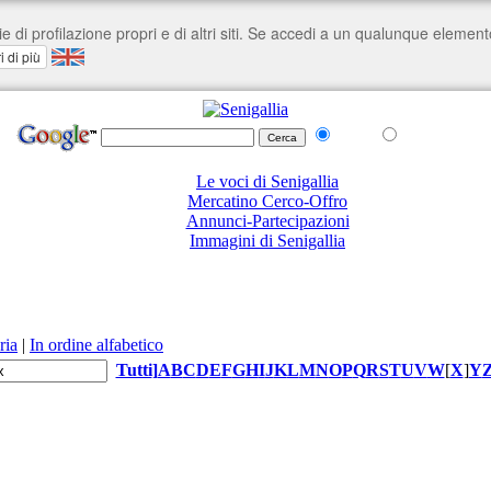
nel Web
su senigallia.org
Le voci di Senigallia
Mercatino Cerco-Offro
Annunci-Partecipazioni
Immagini di Senigallia
ria
|
In ordine alfabetico
Tutti
]
A
B
C
D
E
F
G
H
I
J
K
L
M
N
O
P
Q
R
S
T
U
V
W
[
X
]
Y