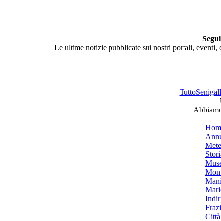
Segui
Le ultime notizie pubblicate sui nostri portali, eventi,
TuttoSenigalli
Abbiamo 
Hom
Annu
Mete
Stori
Muse
Monu
Mani
Mari
Indiri
Frazi
Città