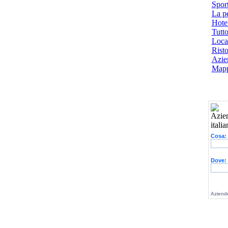
Spor
La p
Hotel
Tutto
Local
Risto
Azien
Mapp
Cosa:
Dove:
Aziende