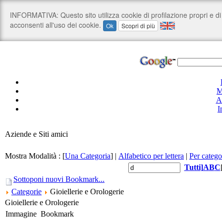
M
A
I
Aziende e Siti amici
Mostra Modalità :
[
Una Categoria
]
|
Alfabetico per lettera
|
Per catego
Tutti
]
A
B
C
Sottoponi nuovi Bookmark...
Categorie
Gioiellerie e Orologerie
Gioiellerie e Orologerie
Immagine
Bookmark