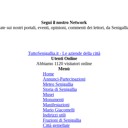
Segui il nostro Network
ate sui nostri portali, eventi, opinioni, commenti dei lettori, da Senigall
TuttoSenigallia.it - Le aziende della città
Utenti Online
Abbiamo 1120 visitatori online
Menù
Home
Annunci-Partecipazioni
Meteo Senigallia
Storia di Senigallia
Musei
Monumenti
Manifestazioni
Mario Giacomelli
Indirizzi utili
Frazioni di Senigallia
Città gemellate