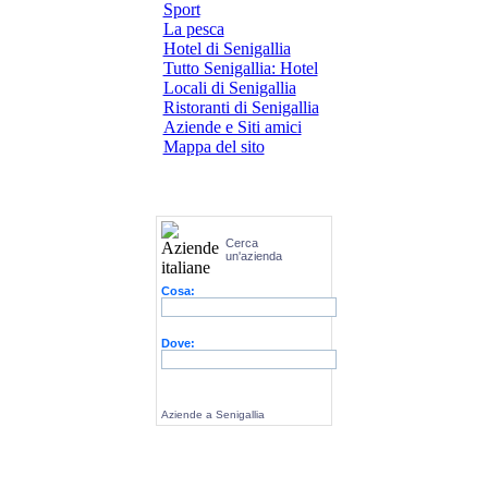
Sport
La pesca
Hotel di Senigallia
Tutto Senigallia: Hotel
Locali di Senigallia
Ristoranti di Senigallia
Aziende e Siti amici
Mappa del sito
Cerca
un'azienda
Cosa:
Dove:
Aziende a Senigallia