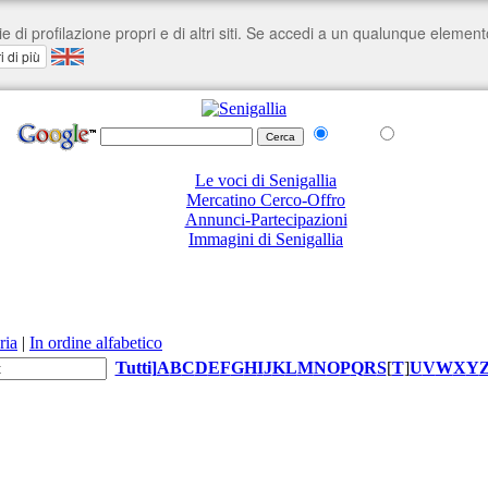
nel Web
su senigallia.org
Le voci di Senigallia
Mercatino Cerco-Offro
Annunci-Partecipazioni
Immagini di Senigallia
ria
|
In ordine alfabetico
Tutti
]
A
B
C
D
E
F
G
H
I
J
K
L
M
N
O
P
Q
R
S
[
T
]
U
V
W
X
Y