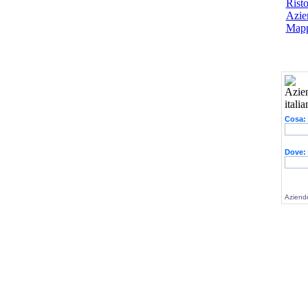
Risto
Azien
Mapp
Cosa:
Dove:
Aziende