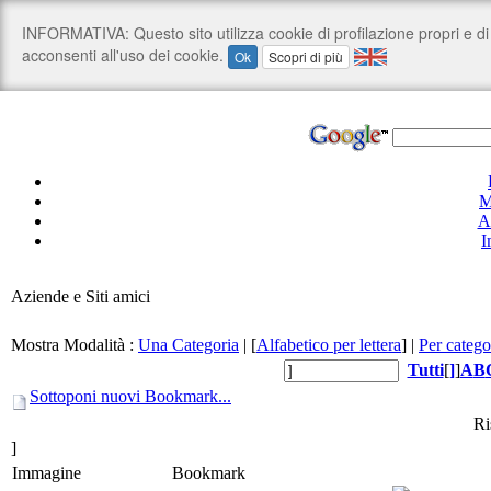
M
A
I
Aziende e Siti amici
Mostra Modalità :
Una Categoria
|
[
Alfabetico per lettera
]
|
Per catego
Tutti
[
]
]
A
B
Sottoponi nuovi Bookmark...
Ri
]
Immagine
Bookmark