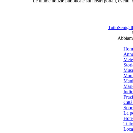
Le ultime notizie pubblicate sui nostri portali, eventi,
TuttoSenigalli
Abbiamo 
Hom
Annu
Mete
Stori
Muse
Monu
Mani
Mari
Indiri
Frazi
Città
Spor
La p
Hotel
Tutto
Local