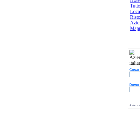
Hotel
Tutto
Local
Risto
Azien
Mapp
Cosa:
Dove:
Aziende