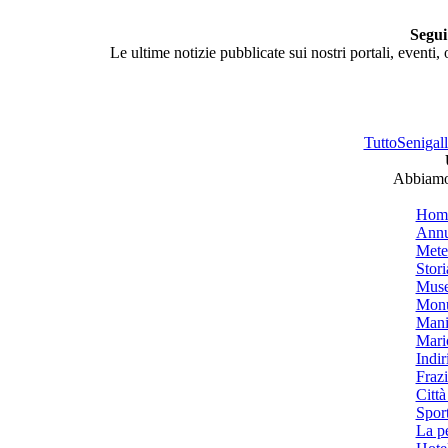
Segui
Le ultime notizie pubblicate sui nostri portali, eventi,
TuttoSenigalli
Abbiamo 
Hom
Annu
Mete
Stori
Muse
Monu
Mani
Mari
Indiri
Frazi
Città
Spor
La p