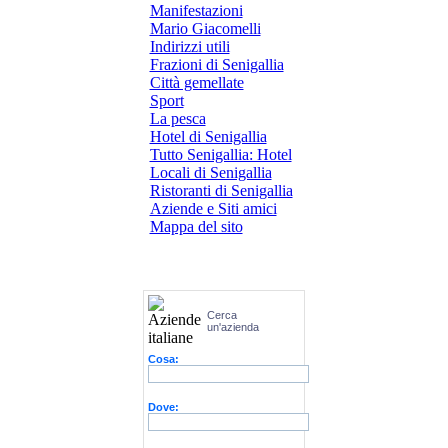
Manifestazioni
Mario Giacomelli
Indirizzi utili
Frazioni di Senigallia
Città gemellate
Sport
La pesca
Hotel di Senigallia
Tutto Senigallia: Hotel
Locali di Senigallia
Ristoranti di Senigallia
Aziende e Siti amici
Mappa del sito
Cerca
un'azienda
Cosa:
Dove: