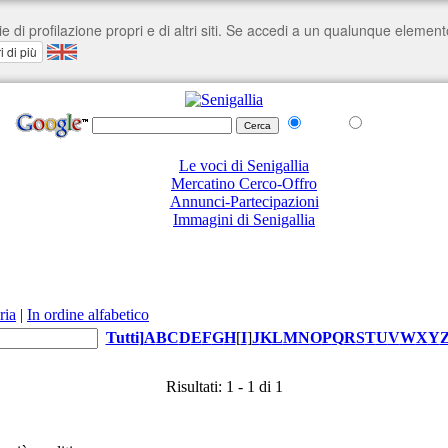
nel Web
su senigallia.org
Le voci di Senigallia
Mercatino Cerco-Offro
Annunci-Partecipazioni
Immagini di Senigallia
ria
|
In ordine alfabetico
Tutti
]
A
B
C
D
E
F
G
H
[
I
]
J
K
L
M
N
O
P
Q
R
S
T
U
V
W
X
Y
Risultati: 1 - 1 di 1