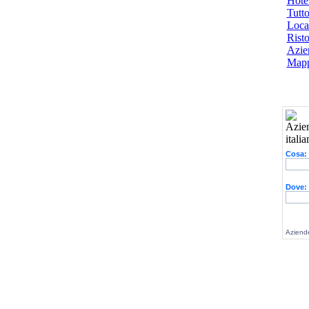
Hotel
Tutto
Local
Risto
Azien
Mapp
Cosa:
Dove:
Aziende