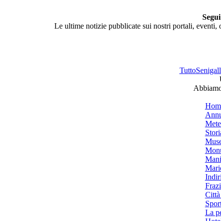
Segui
Le ultime notizie pubblicate sui nostri portali, eventi,
TuttoSenigalli
Abbiamo 
Hom
Annu
Mete
Stori
Muse
Monu
Mani
Mari
Indiri
Frazi
Città
Spor
La p