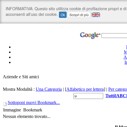
M
A
I
Aziende e Siti amici
Mostra Modalità :
Una Categoria
|
[
Alfabetico per lettera
]
|
Per catego
Tutti
]
A
B
C
Sottoponi nuovi Bookmark...
Immagine
Bookmark
Nessun elemento trovato...