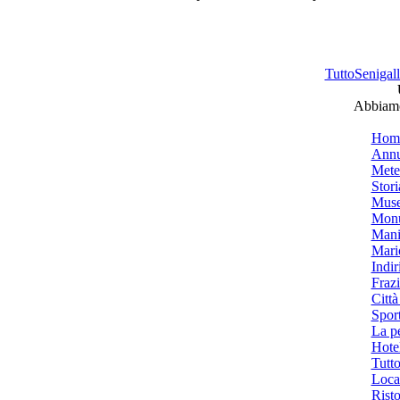
TuttoSenigalli
Abbiamo 
Hom
Annu
Mete
Stori
Muse
Monu
Mani
Mari
Indiri
Frazi
Città
Spor
La p
Hotel
Tutto
Local
Risto