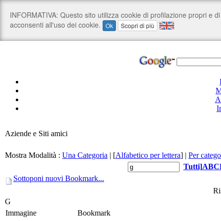
M
A
I
Aziende e Siti amici
Mostra Modalità :
Una Categoria
|
[
Alfabetico per lettera
]
|
Per catego
Tutti
]
A
B
C
Sottoponi nuovi Bookmark...
Ri
G
Immagine
Bookmark