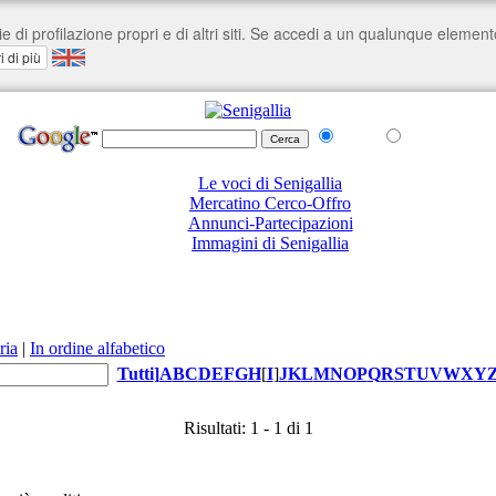
nel Web
su senigallia.org
Le voci di Senigallia
Mercatino Cerco-Offro
Annunci-Partecipazioni
Immagini di Senigallia
ria
|
In ordine alfabetico
Tutti
]
A
B
C
D
E
F
G
H
[
I
]
J
K
L
M
N
O
P
Q
R
S
T
U
V
W
X
Y
Risultati: 1 - 1 di 1