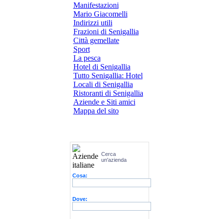
Manifestazioni
Mario Giacomelli
Indirizzi utili
Frazioni di Senigallia
Città gemellate
Sport
La pesca
Hotel di Senigallia
Tutto Senigallia: Hotel
Locali di Senigallia
Ristoranti di Senigallia
Aziende e Siti amici
Mappa del sito
Cerca
un'azienda
Cosa:
Dove: