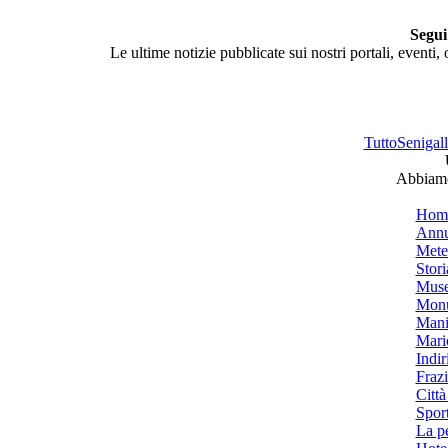
Segui
Le ultime notizie pubblicate sui nostri portali, eventi,
TuttoSenigalli
Abbiamo 
Hom
Annu
Mete
Stori
Muse
Monu
Mani
Mari
Indiri
Frazi
Città
Spor
La p