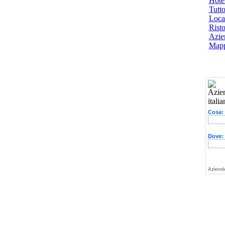
Hotel
Tutto
Local
Risto
Azien
Mapp
Cosa:
Dove:
Aziende