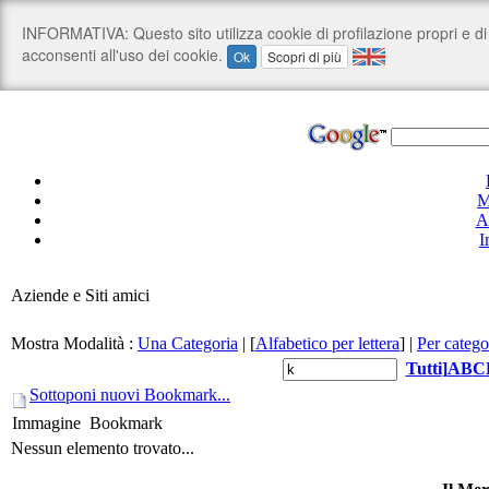
M
A
I
Aziende e Siti amici
Mostra Modalità :
Una Categoria
|
[
Alfabetico per lettera
]
|
Per catego
Tutti
]
A
B
C
Sottoponi nuovi Bookmark...
Immagine
Bookmark
Nessun elemento trovato...