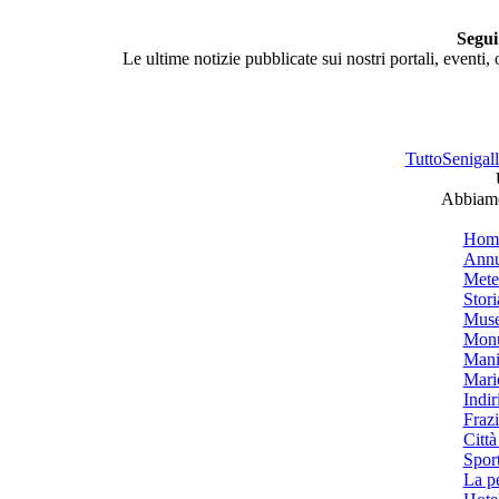
Segui
Le ultime notizie pubblicate sui nostri portali, eventi,
TuttoSenigalli
Abbiamo 
Hom
Annu
Mete
Stori
Muse
Monu
Mani
Mari
Indiri
Frazi
Città
Spor
La p