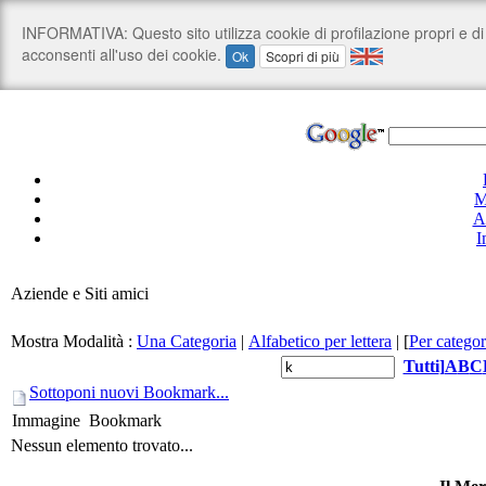
M
A
I
Aziende e Siti amici
Mostra Modalità :
Una Categoria
|
Alfabetico per lettera
|
[
Per categor
Tutti
]
A
B
C
Sottoponi nuovi Bookmark...
Immagine
Bookmark
Nessun elemento trovato...