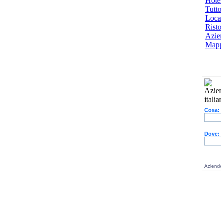
Hotel
Tutto
Local
Risto
Azien
Mapp
Cosa:
Dove:
Aziende