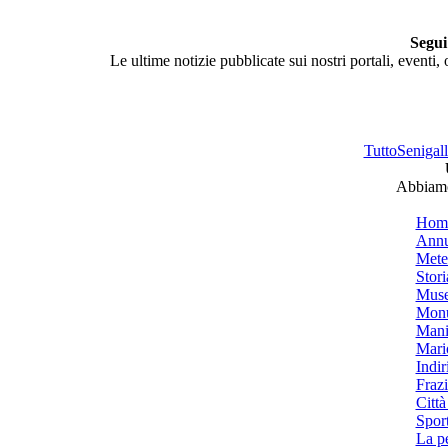
Segui
Le ultime notizie pubblicate sui nostri portali, eventi,
TuttoSenigalli
Abbiamo 
Hom
Annu
Mete
Stori
Muse
Monu
Mani
Mari
Indiri
Frazi
Città
Spor
La p