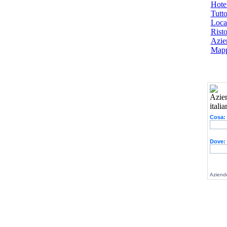
Hotel
Tutto
Local
Risto
Azien
Mapp
Cosa:
Dove:
Aziende