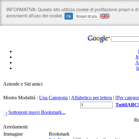
M
A
I
Aziende e Siti amici
Mostra Modalità :
Una Categoria
|
Alfabetico per lettera
|
[
Per categor
Tutti
]
A
B
C
Sottoponi nuovi Bookmark...
Ri
Arredamenti
Immagine
Bookmark