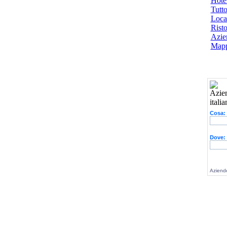
Hotel
Tutto
Local
Risto
Azien
Mapp
Cosa:
Dove:
Aziende