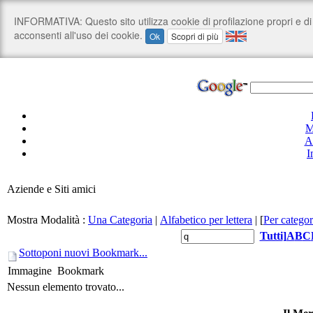
M
A
I
Aziende e Siti amici
Mostra Modalità :
Una Categoria
|
Alfabetico per lettera
|
[
Per categor
Tutti
]
A
B
C
Sottoponi nuovi Bookmark...
Immagine
Bookmark
Nessun elemento trovato...