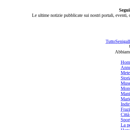
Segui
Le ultime notizie pubblicate sui nostri portali, eventi,
TuttoSenigalli
Abbiamo 
Hom
Annu
Mete
Stori
Muse
Monu
Mani
Mari
Indiri
Frazi
Città
Spor
La p