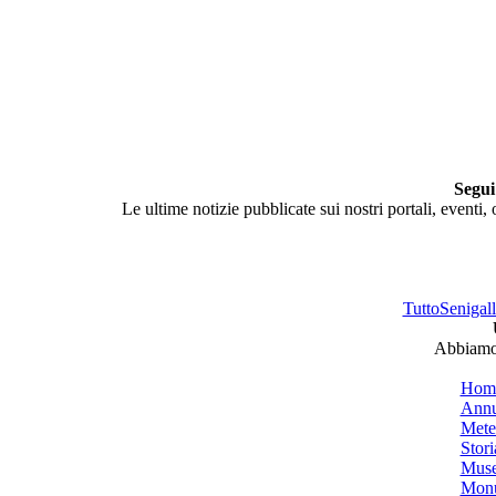
Segui
Le ultime notizie pubblicate sui nostri portali, eventi,
TuttoSenigalli
Abbiamo 
Hom
Annu
Mete
Stori
Muse
Monu