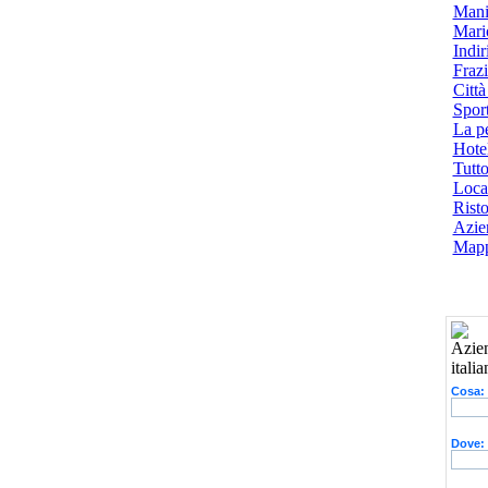
Mani
Mari
Indiri
Frazi
Città
Spor
La p
Hotel
Tutto
Local
Risto
Azien
Mapp
Cosa:
Dove: