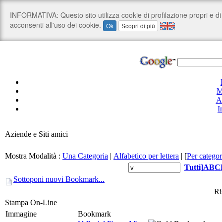
M
A
I
Aziende e Siti amici
Mostra Modalità :
Una Categoria
|
Alfabetico per lettera
|
[
Per categor
Tutti
]
A
B
C
Sottoponi nuovi Bookmark...
Ri
Stampa On-Line
Immagine
Bookmark