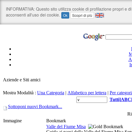
M
A
I
Aziende e Siti amici
Mostra Modalità :
Una Categoria
|
Alfabetico per lettera
|
Per categori
Tutti
]
A
B
C
Sottoponi nuovi Bookmark...
Ri
Immagine
Bookmark
Valle del Fiume Misa
Guida ai paesi della Valle del Fiume Misa Seni