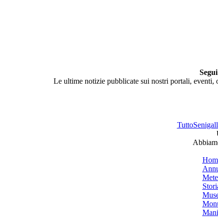
Segui
Le ultime notizie pubblicate sui nostri portali, eventi,
TuttoSenigalli
Abbiamo 
Hom
Annu
Mete
Stori
Muse
Monu
Mani