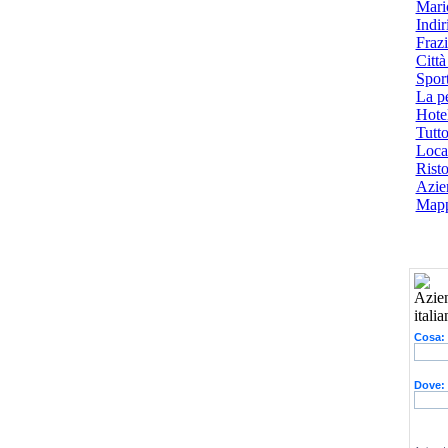
Mari
Indiri
Frazi
Città
Spor
La p
Hotel
Tutto
Local
Risto
Azien
Mapp
Cosa:
Dove: