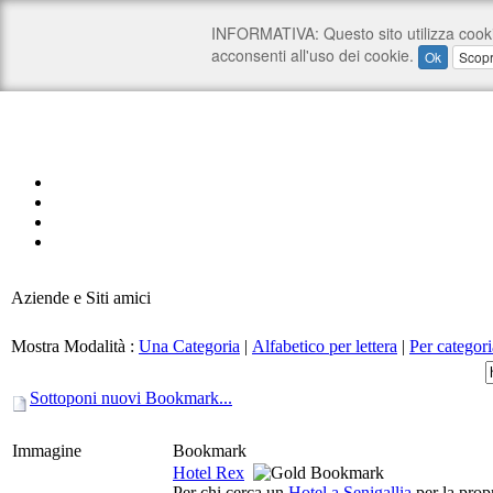
Aziende e Siti amici
Mostra Modalità :
Una Categoria
|
Alfabetico per lettera
|
Per categori
Sottoponi nuovi Bookmark...
Immagine
Bookmark
Hotel Rex
Per chi cerca un
Hotel a Senigallia
per la propr