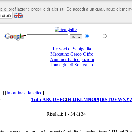
nel Web
su senigallia.org
Le voci di Senigallia
Mercatino Cerco-Offro
Annunci-Partecipazioni
Immagini di Senigallia
a
|
[
In ordine alfabetico
]
Tutti
]
A
B
C
D
E
F
G
[
H
]
I
J
K
L
M
N
O
P
Q
R
S
T
U
V
W
X
Y
Risultati: 1 - 34 di 34
ia vacanza al mare con la propria famiglia, la scelta giusta è l'Hotel Re