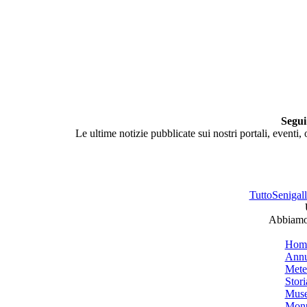
Segui
Le ultime notizie pubblicate sui nostri portali, eventi,
TuttoSenigalli
Abbiamo 
Hom
Annu
Mete
Stori
Muse
Monu