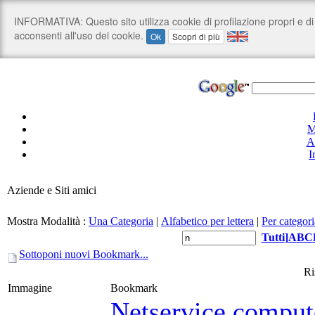
M
A
I
Aziende e Siti amici
Mostra Modalità :
Una Categoria
|
Alfabetico per lettera
|
Per categori
Tutti
]
A
B
C
Sottoponi nuovi Bookmark...
Ri
Immagine
Bookmark
Netservice compute