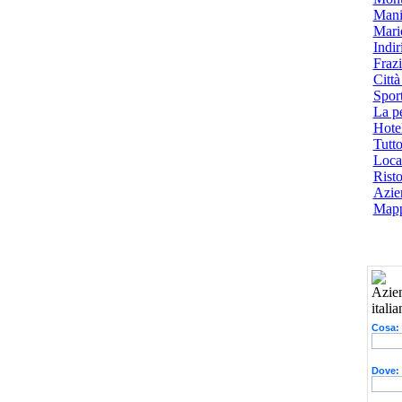
Mani
Mari
Indiri
Frazi
Città
Spor
La p
Hotel
Tutto
Local
Risto
Azien
Mapp
Cosa:
Dove: