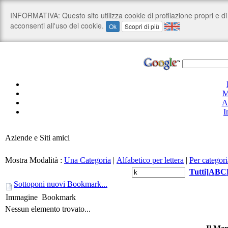
M
A
I
Aziende e Siti amici
Mostra Modalità :
Una Categoria
|
Alfabetico per lettera
|
Per categori
Tutti
]
A
B
C
Sottoponi nuovi Bookmark...
Immagine
Bookmark
Nessun elemento trovato...