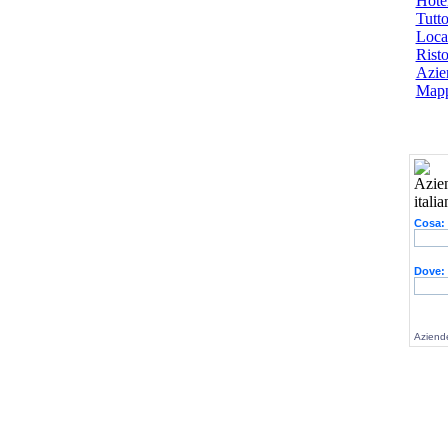
Hotel
Tutto
Local
Risto
Azien
Mapp
Cosa:
Dove:
Aziende