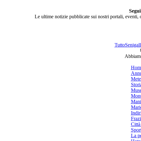
Segui
Le ultime notizie pubblicate sui nostri portali, eventi,
TuttoSenigalli
Abbiamo 
Hom
Annu
Mete
Stori
Muse
Monu
Mani
Mari
Indiri
Frazi
Città
Spor
La p