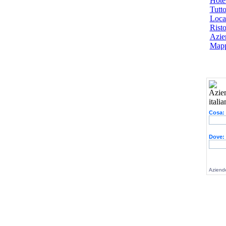
Hotel
Tutto
Local
Risto
Azien
Mapp
Cosa:
Dove:
Aziende