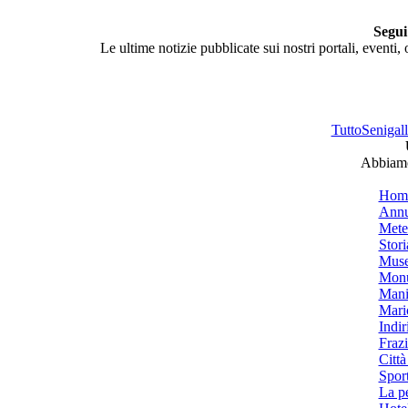
Segui
Le ultime notizie pubblicate sui nostri portali, eventi,
TuttoSenigalli
Abbiamo 
Hom
Annu
Mete
Stori
Muse
Monu
Mani
Mari
Indiri
Frazi
Città
Spor
La p