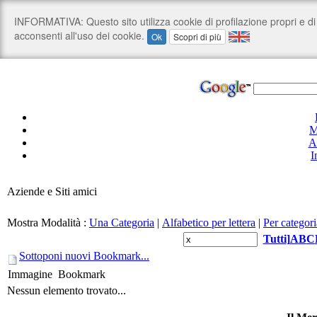
M
A
I
Aziende e Siti amici
Mostra Modalità :
Una Categoria
|
Alfabetico per lettera
|
Per categori
Tutti
]
A
B
C
Sottoponi nuovi Bookmark...
Immagine
Bookmark
Nessun elemento trovato...