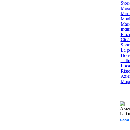
Stori
Muse
Monu
Mani
Mari
Indiri
Frazi
Città
Spor
La p
Hotel
Tutto
Local
Risto
Azien
Mapp
Cosa: