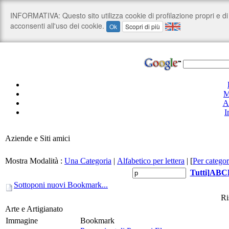
M
A
I
Aziende e Siti amici
Mostra Modalità :
Una Categoria
|
Alfabetico per lettera
|
[
Per categor
Tutti
]
A
B
C
Sottoponi nuovi Bookmark...
Ri
Arte e Artigianato
Immagine
Bookmark