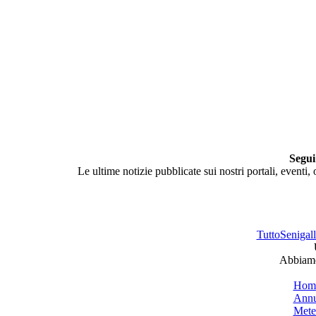
Segui
Le ultime notizie pubblicate sui nostri portali, eventi,
TuttoSenigalli
Abbiamo 
Hom
Annu
Mete