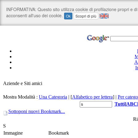
M
A
I
Aziende e Siti amici
Mostra Modalità :
Una Categoria
|
[
Alfabetico per lettera
]
|
Per catego
Tutti
]
A
B
C
Sottoponi nuovi Bookmark...
Ri
S
Immagine
Bookmark