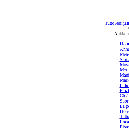
TuttoSenigalli
Abbiamo 
Hom
Annu
Mete
Stori
Muse
Monu
Mani
Mari
Indiri
Frazi
Città
Spor
La p
Hotel
Tutto
Local
Risto