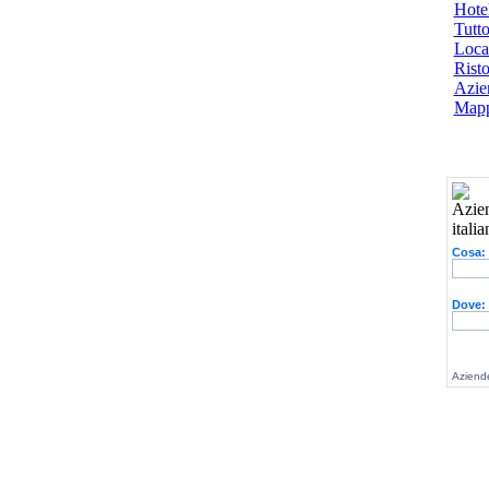
Hotel
Tutto
Local
Risto
Azien
Mapp
Cosa:
Dove:
Aziende