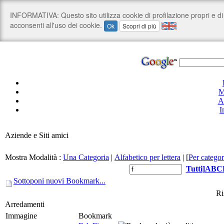
M
A
I
Aziende e Siti amici
Mostra Modalità :
Una Categoria
|
Alfabetico per lettera
|
[
Per categor
Tutti
]
A
B
C
Sottoponi nuovi Bookmark...
Ri
Arredamenti
Immagine
Bookmark