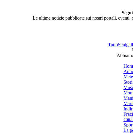
Segui
Le ultime notizie pubblicate sui nostri portali, eventi,
TuttoSenigalli
Abbiamo 
Hom
Annu
Mete
Stori
Muse
Monu
Mani
Mari
Indiri
Frazi
Città
Spor
La p