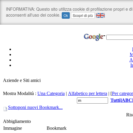
M
A
I
Aziende e Siti amici
Mostra Modalità :
Una Categoria
|
Alfabetico per lettera
|
[
Per categor
Tutti
]
A
B
C
Sottoponi nuovi Bookmark...
Risu
Abbigliamento
Immagine
Bookmark