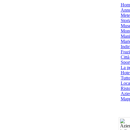
Hom
Annu
Mete
Stori
Muse
Monu
Mani
Mari
Indiri
Frazi
Città
Spor
La p
Hotel
Tutto
Local
Risto
Azien
Mapp