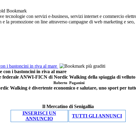
 tecnologie con servizi e-business, servizi internet e commercio elettro
ign e la promozione on line attraverso campagne di web marketing e seo, so
i bastoncini in riva al mare
n i bastoncini in riva al mare
re federale ANWI-FICN di Nordic Walking della spiaggia di velluto d
Roberto Paganini
ordic Walking è divertente economico e salutare, uno sport per tutte
Il Mercatino di Senigallia
INSERISCI UN
TUTTI GLI ANNUNCI
ANNUNCIO