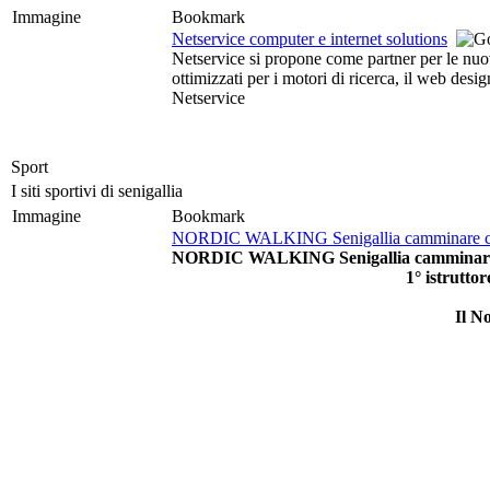
Immagine
Bookmark
Netservice computer e internet solutions
Netservice si propone come partner per le nuove
ottimizzati per i motori di ricerca, il web des
Netservice
Sport
I siti sportivi di senigallia
Immagine
Bookmark
NORDIC WALKING Senigallia camminare con 
NORDIC WALKING Senigallia camminare co
1° istrutto
Il N