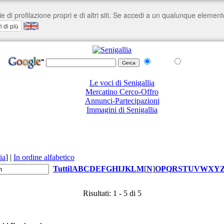
nel Web
su senigallia.org
Le voci di Senigallia
Mercatino Cerco-Offro
Annunci-Partecipazioni
Immagini di Senigallia
ia
]
|
In ordine alfabetico
Tutti
]
A
B
C
D
E
F
G
H
I
J
K
L
M
[
N
]
O
P
Q
R
S
T
U
V
W
X
Y
Risultati: 1 - 5 di 5