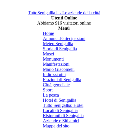
TuttoSenigallia.it - Le aziende della città
Utenti Online
Abbiamo 916 visitatori online
Menù
Home
Annunci-Partecipazioni
Meteo Senigallia
Storia di Senigallia
Musei
Monumenti
Manifestazioni
Mario Giacomelli
Indirizzi utili
Frazioni di Senigallia
Città gemellate
Sport
La pesca
Hotel di Senigallia
Tutto Senigallia: Hotel
Locali di Senigallia
Ristoranti di Senigallia
Aziende e Siti amici
Mappa del sito