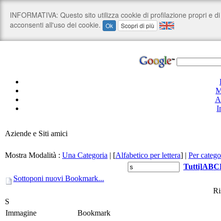
M
A
I
Aziende e Siti amici
Mostra Modalità :
Una Categoria
|
[
Alfabetico per lettera
]
|
Per catego
Tutti
]
A
B
C
Sottoponi nuovi Bookmark...
Ri
S
Immagine
Bookmark