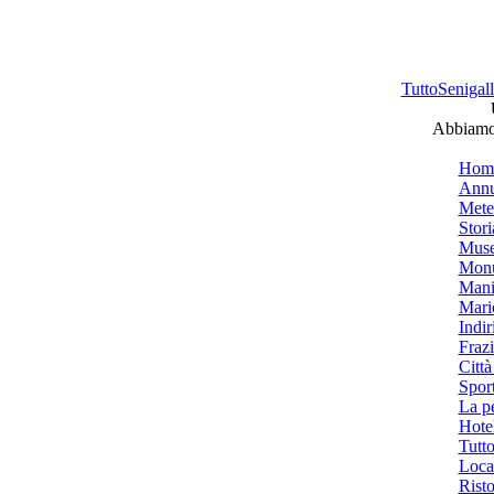
TuttoSenigalli
Abbiamo 
Hom
Annu
Mete
Stori
Muse
Monu
Mani
Mari
Indiri
Frazi
Città
Spor
La p
Hotel
Tutto
Local
Risto