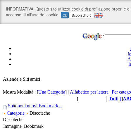
M
A
I
Aziende e Siti amici
Mostra Modalità :
[
Una Categoria
]
|
Alfabetico per lettera
|
Per catego
Tutti
[
]
]
A
B
Sottoponi nuovi Bookmark...
Categorie
Discoteche
Discoteche
Immagine
Bookmark