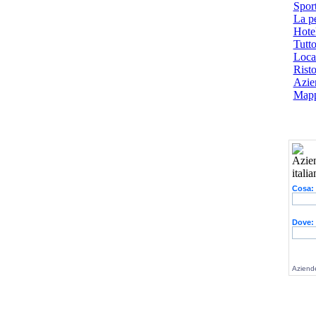
Spor
La p
Hotel
Tutto
Local
Risto
Azien
Mapp
Cosa:
Dove:
Aziende