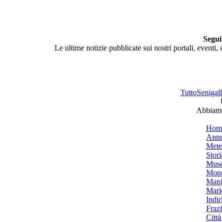
Segui
Le ultime notizie pubblicate sui nostri portali, eventi,
TuttoSenigalli
Abbiamo 
Hom
Annu
Mete
Stori
Muse
Monu
Mani
Mari
Indiri
Frazi
Città